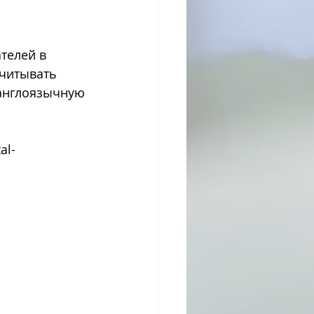
телей в 
читывать 
 англоязычную 
al-