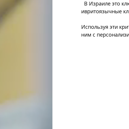
  В Израиле это ключевой момент: русскоязычные, англоязычные или 
ивритоязычные кл
Используя эти кри
ним с персонализ