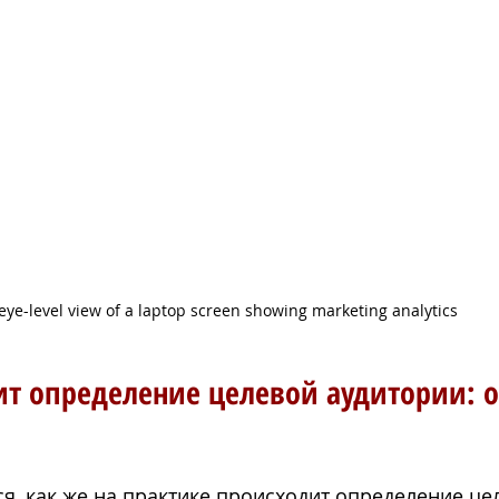
eye-level view of a laptop screen showing marketing analytics
ит определение целевой аудитории: 
я, как же на практике происходит определение це