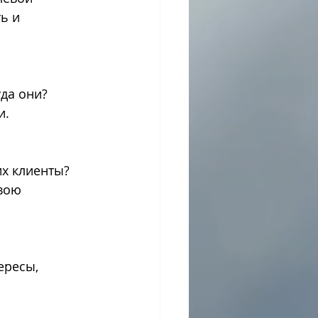
ь и 
уда они? 
и.
х клиенты? 
вою 
ересы, 