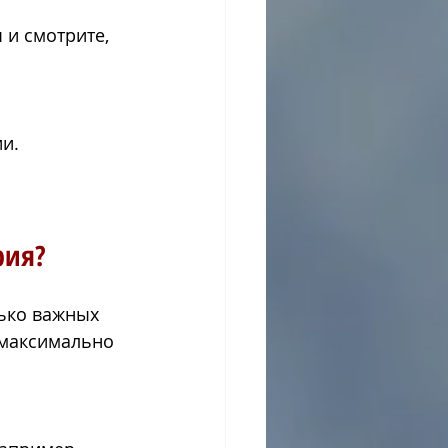
и смотрите, 
ии.
рия?
ько важных 
 максимально 