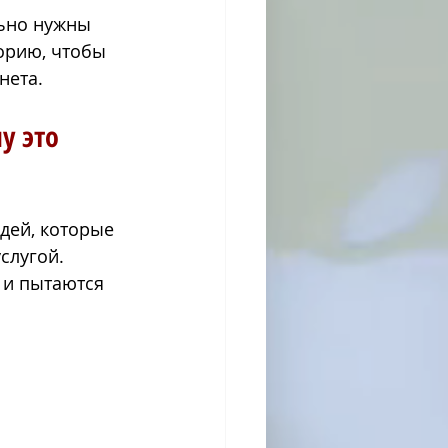
ьно нужны 
орию, чтобы 
нета.
у это 
дей, которые 
слугой. 
 и пытаются 