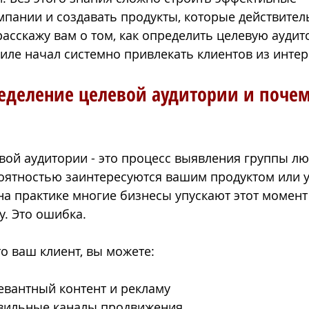
пании и создавать продукты, которые действител
расскажу вам о том, как определить целевую аудит
פיתוח מותג
מיתוג עסקי
ניהול דפי אינסטגרם
ניהול ד
иле начал системно привлекать клиентов из интер
ределение целевой аудитории и почем
ой аудитории - это процесс выявления группы лю
ятностью заинтересуются вашим продуктом или у
 на практике многие бизнесы упускают этот момент
у. Это ошибка.
то ваш клиент, вы можете:
евантный контент и рекламу
вильные каналы продвижения