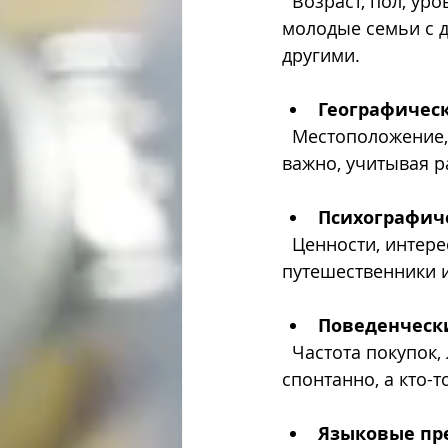
  Возраст, пол, уровень дохода, образование, семейное положение. Например, 
молодые семьи с д
другими.
Географичес
  Местоположение, климат, город или сельская местность. В Израиле это особенно 
важно, учитывая р
Психографич
  Ценности, интересы, образ жизни, поведение. Например, активные 
путешественники 
Поведенческ
  Частота покупок, лояльность, причины выбора товара. Кто-то покупает 
спонтанно, а кто-
Языковые пр