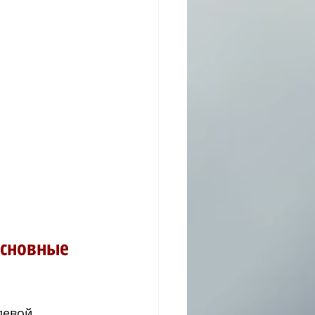
основные 
левой 