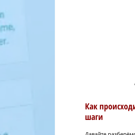
Как происход
шаги
Давайте разберёмс