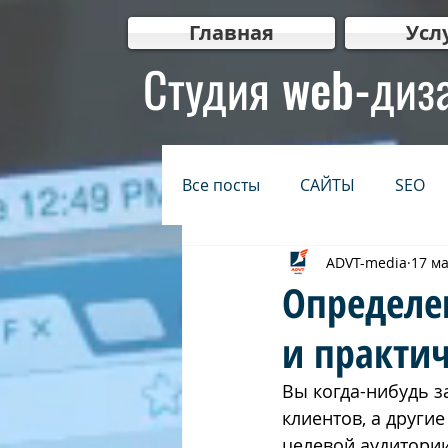
Главная
Усл
Студия web-диз
Все посты
САЙТЫ
SEO
ADVT-media
17 м
БЕЗОПАСНОСТЬ
ИНТЕР
Определе
и практич
КРЕАТИВ
Видеомаркети
Вы когда-нибудь з
клиентов, а другие
בגוגל
בניית אתרים לעסקים
целевой аудитории