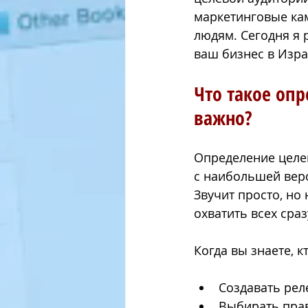
маркетинговые кам
людям. Сегодня я 
פי פייסבוק
אסטרטגיות שיווק
ваш бизнес в Изра
Что такое оп
אופטימיזציה להגדלת מכירות
важно?
Определение целев
с наибольшей веро
Звучит просто, но
охватить всех сраз
Когда вы знаете, к
Создавать рел
Выбирать пра