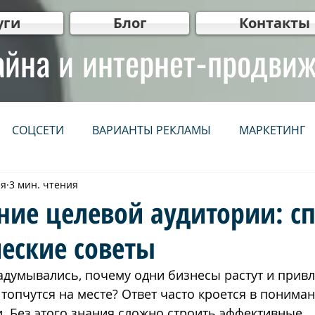
уги
Блог
Контакты
айна и интернет-продви
СОЦСЕТИ
ВАРИАНТЫ РЕКЛАМЫ
МАРКЕТИНГ
ая
3 мин. чтения
НЕТ
СЕРВИСЫ
IT
WEB мастер рекомендует
ние целевой аудитории: с
еские советы
нг
Видеопродакшн
Для бизнеса
ВИДЕО
адумывались, почему одни бизнесы растут и привл
 топчутся на месте? Ответ часто кроется в понима
יווק ברשתות חברתיות
קידום אתרים אורגני (SEO)
פרסום 
. Без этого знания сложно строить эффективные 