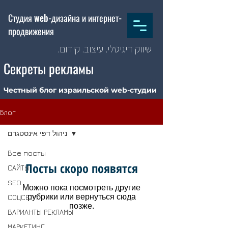
Студия web-дизайна и интернет-
продвижения
שיווק דיגיטלי. עיצוב. קידום.
Секреты рекламы
Честный блог израильской web-студии
Блог
ניהול דפי אינסטגרם
Все посты
Посты скоро появятся
САЙТЫ
SEO
Можно пока посмотреть другие
рубрики или вернуться сюда
СОЦСЕТИ
позже.
ВАРИАНТЫ РЕКЛАМЫ
МАРКЕТИНГ