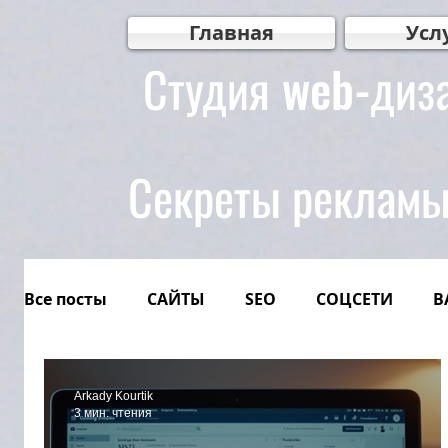
Главная
Усл
Студия web-диз
Секреты реклам
Все посты
САЙТЫ
SEO
СОЦСЕТИ
В
IT
WEB мастер рекомендует
WEB Диз
Arkady Kourtik
3 мин. чтения