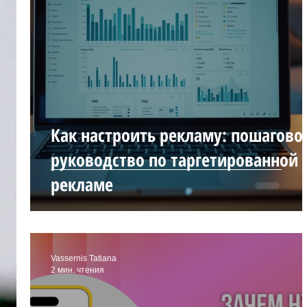
פרסום בגוגל
בניית אתרים לעסקים
אתרים
עסקי
ניהול דפי אינסטגרם
ניהול דפי פייסבוק
Как настроить рекламу: пошагово
руководство по таргетированной
рекламе
Vassernis Tatiana
2 мин. чтения