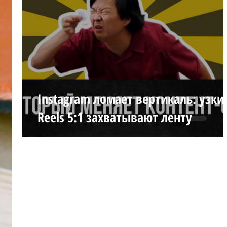
Instagram ломает вертикаль: узки
Reels 5:1 захватывают ленту