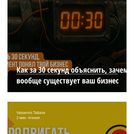
שיווק ברשתות חברתיות
קידום אתרים אורגני (SEO)
אופטימיזציה להגדלת מכירות
פיתוח מותג
מיתוג 
е
Как за 30 секунд объяснить, зачем
вообще существует ваш бизнес
Vassernis Tatiana
2 мин. чтения