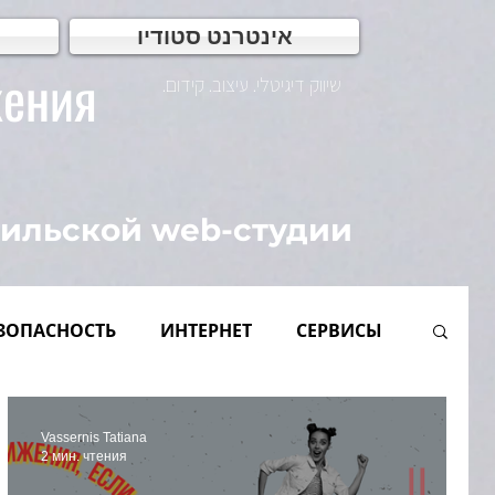
אינטרנט סטודיו
жения
שיווק דיגיטלי. עיצוב. קידום.
аильской web-студии
ЗОПАСНОСТЬ
ИНТЕРНЕТ
СЕРВИСЫ
одакшн
Для бизнеса
ВИДЕО
IP
Vassernis Tatiana
2 мин. чтения