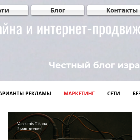
уги
Блог
Контакты
айна и интернет-продви
ы
Честный блог изр
АРИАНТЫ РЕКЛАМЫ
МАРКЕТИНГ
СЕТИ
БЕ
айн
КРЕАТИВ
Видеомаркетинг
Видеопр
Vassernis Tatiana
2 мин. чтения