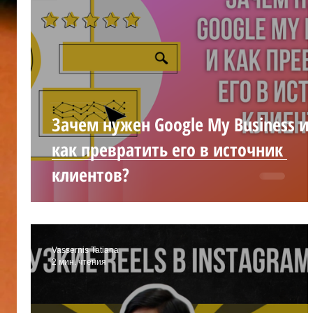
Зачем нужен Google My Business и
как превратить его в источник
клиентов?
Vassernis Tatiana
2 мин. чтения