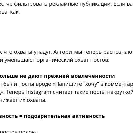
ёстче фильтровать рекламные публикации. Если ва
ва, как:
у, что охваты упадут. Алгоритмы теперь распознают
и уменьшают органический охват постов.
больше не дают прежней вовлечённости
были посты вроде «Напишите “хочу” в комментари
». Теперь Instagram считает такие посты накруткой
нижает их охваты.
ивность = подозрительная активность
 постов подряд,