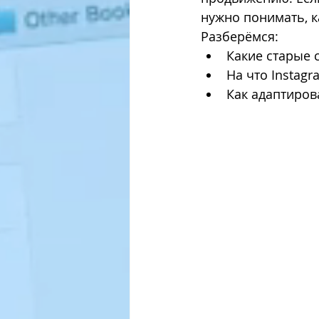
нужно понимать, к
Разберёмся:
פי פייסבוק
אסטרטגיות שיווק
Какие старые 
На что Instagr
Как адаптиров
אופטימיזציה להגדלת מכירות