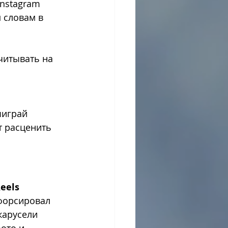
nstagram 
 словам в 
читывать на 
ыиграй 
т расценить 
eels
форсировал 
карусели 