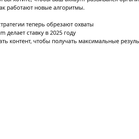
ак работают новые алгоритмы.
פיתוח מותג
מיתוג עסקי
ניהול דפי אינסטגרם
ניהול ד
стратегии теперь обрезают охваты
am делает ставку в 2025 году
ать контент, чтобы получать максимальные резул