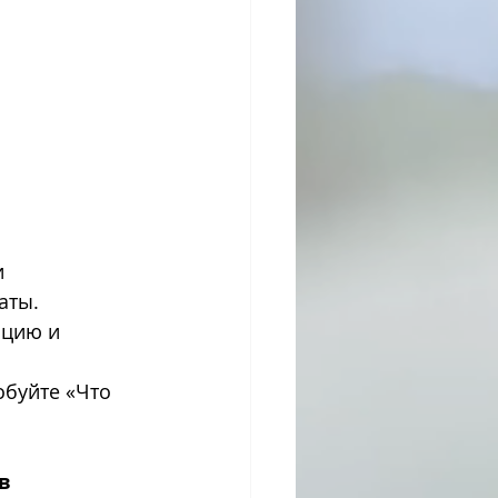
 
аты.
яцию и 
обуйте «Что 
ов