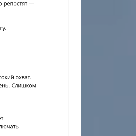
о репостят — 
гу.
окий охват. 
ень. Слишком 
т 
лючать 