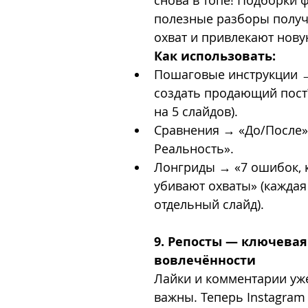
снова в топе! Подборки ф
полезные разборы полу
охват и привлекают нов
Как использовать:
Пошаговые инструкции →
создать продающий пост?
на 5 слайдов).
Сравнения → «До/После»,
Реальность».
Лонгриды → «7 ошибок, 
убивают охваты» (кажда
отдельный слайд).
9. Репосты — ключевая
вовлечённости
Лайки и комментарии уже
важны. Теперь Instagram 