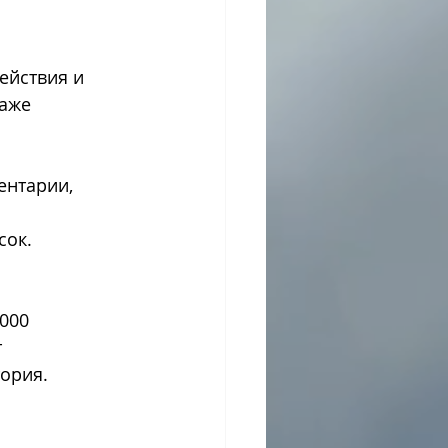
ействия и 
аже 
ентарии, 
сок.
000 
 
тория.