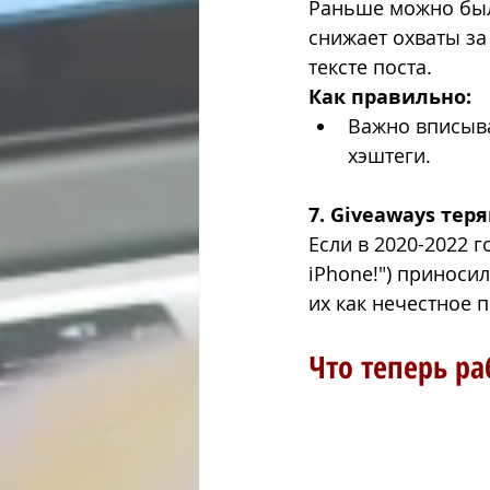
Раньше можно было
снижает охваты за
тексте поста.
Как правильно:
Важно вписыва
хэштеги.
7. Giveaways те
Если в 2020-2022 
iPhone!") приноси
их как нечестное 
Что теперь ра