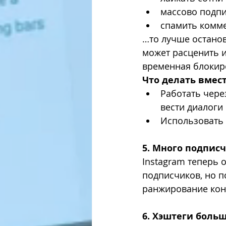
массово подпи
спамить комме
…то лучше останов
может расценить и
временная блокиро
Что делать вмест
Работать чере
вести диалоги 
Использовать 
5. Много подписч
Instagram теперь о
подписчиков, но 
ранжирование конт
6. Хэштеги боль