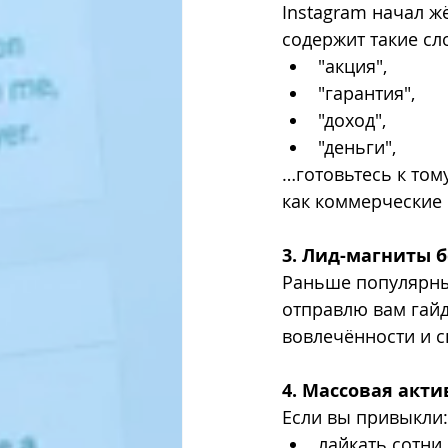
Instagram начал ж
содержит такие сло
"акция",
"гарантия",
"доход",
"деньги",
…готовьтесь к том
как коммерческие 
3. Лид-магниты 
Раньше популярны 
отправлю вам гайд
вовлечённости и с
4. Массовая акт
Если вы привыкли:
лайкать сотни