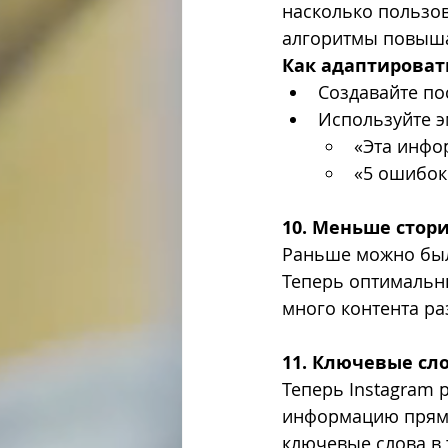
насколько пользов
алгоритмы повыша
Как адаптироват
Создавайте по
Используйте э
«Эта инфо
«5 ошибок
10. Меньше стор
Раньше можно было
Теперь оптимальны
много контента ра
11. Ключевые сл
Теперь Instagram 
информацию прямо 
ключевые слова в т