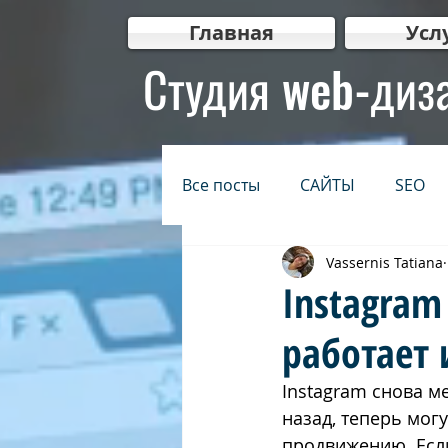
Главная
Усл
Студия web-диз
Все посты
САЙТЫ
SEO
Vassernis Tatiana
БЕЗОПАСНОСТЬ
ИНТЕР
Instagram
работает 
КРЕАТИВ
Видеомаркети
Instagram снова м
назад, теперь могу
בגוגל
בניית אתרים לעסקים
продвижению. Если