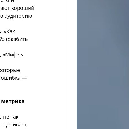
ото и 
чают хороший 
ую аудиторию.
 «Как 
» (разбить 
 «Миф vs. 
которые 
я ошибка — 
 метрика 
 не так 
оценивает, 