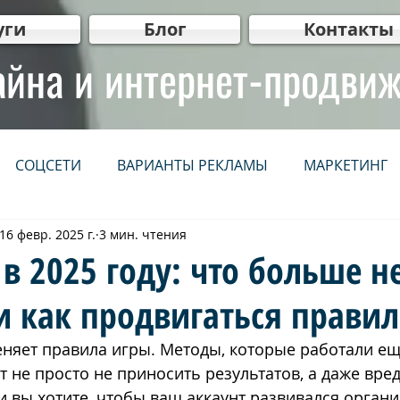
уги
Блог
Контакты
айна и интернет-продви
СОЦСЕТИ
ВАРИАНТЫ РЕКЛАМЫ
МАРКЕТИНГ
16 февр. 2025 г.
3 мин. чтения
НЕТ
СЕРВИСЫ
IT
WEB мастер рекомендует
 в 2025 году: что больше н
и как продвигаться прави
нг
Видеопродакшн
Для бизнеса
ВИДЕО
еняет правила игры. Методы, которые работали ещ
т не просто не приносить результатов, а даже вред
יווק ברשתות חברתיות
קידום אתרים אורגני (SEO)
פרסום 
 вы хотите, чтобы ваш аккаунт развивался органи