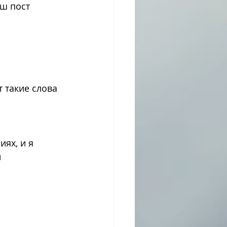
ш пост 
 такие слова 
ях, и я 
 