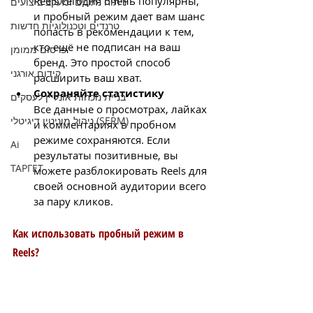
Reels сегодня очень популярны, 
ניתוח נתונים ומעקב ביצועים
и пробный режим дает вам шанс 
טרנדים וטכנולוגיות חדשות
попасть в рекомендации к тем, 
кто ещё не подписан на ваш 
פרסום ממומן
бренд. Это простой способ 
קידום אורגני
расширить ваш хват.
Сохраняйте статистику
בניית נוכחות אונליין לעסקים
Все данные о просмотрах, лайках 
ניהול מוניטין דיגיטלי (SERM)
и комментариях в пробном 
режиме сохраняются. Если 
Ai
результаты позитивные, вы 
ТАРГЕТ
можете разблокировать Reels для 
своей основной аудитории всего 
за пару кликов.
Как использовать пробный режим в 
Reels?