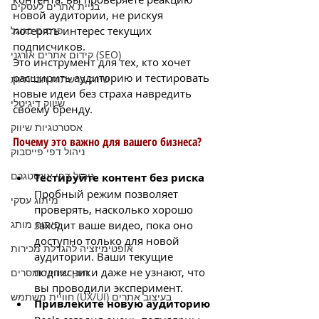
בניית אתרים לעסקים
новой аудитории, не рискуя 
потерять интерес текущих 
פרסום בגוגל
подписчиков.
קידום אתרים אורגני (SEO)
Это инструмент для тех, кто хочет 
расширить аудиторию и тестировать 
שיווק ברשתות חברתיות
новые идеи без страха навредить 
שיווק דיגיטלי
своему бренду.
אסטרטגיות שיווק
Почему это важно для вашего бизнеса?
ניהול דפי פייסבוק
ניהול דפי אינסטגרם
Тестируйте контент без риска
Пробный режим позволяет 
מיתוג עסקי
проверять, насколько хорошо 
פיתוח מותג
заходит ваше видео, пока оно 
доступно только для новой 
אופטימיזציה להגדלת מכירות
аудитории. Ваши текущие 
подписчики даже не узнают, что 
תוכן שיווקי ומסרים
вы проводили эксперимент.
חוויית משתמש (UX/UI) בעיצוב אתרים
Привлеките новую аудиторию