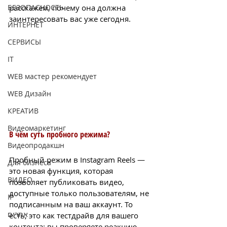
БЕЗОПАСНОСТЬ
расскажем, почему она должна 
заинтересовать вас уже сегодня.
ИНТЕРНЕТ
СЕРВИСЫ
IT
WEB мастер рекомендует
WEB Дизайн
КРЕАТИВ
Видеомаркетинг
В чём суть пробного режима?
Видеопродакшн
Пробный режим в Instagram Reels — 
Для бизнеса
это новая функция, которая 
ВИДЕО
позволяет публиковать видео, 
доступные только пользователям, не 
IP
подписанным на ваш аккаунт. То 
אתרים
есть, это как тестдрайв для вашего 
контента: вы проверяете реакцию 