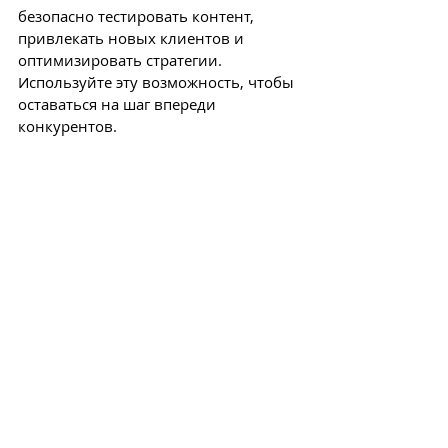
безопасно тестировать контент, 
привлекать новых клиентов и 
оптимизировать стратегии. 
Используйте эту возможность, чтобы 
оставаться на шаг впереди 
конкурентов.
Если вы хотите внедрить эту 
функцию эффективно, команда ADVT 
готова помочь вам создать 
креативный и результативный 
контент, который привлечет новую 
аудиторию и усилит ваш бренд.
маркетинг
продвижение
бизнес в Израиле
методы раскрутки
реклама для бизнеса
реклама в сети
Привлечение клиентов
рекламные инструменты
цифровой маркетинг
интернет-маркетинг
креатив
социальные сети
привлечение клиентов
видеореклама
видеоконтент
эффективная реклама