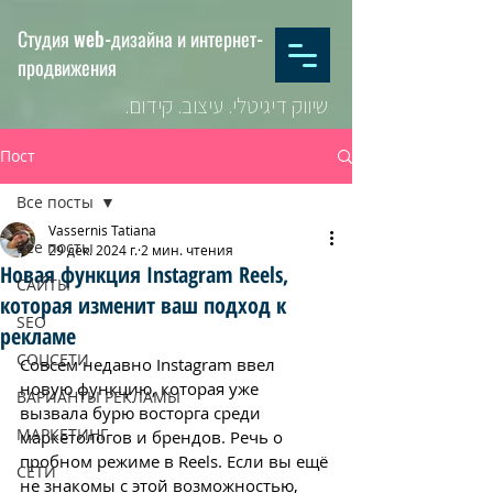
Студия web-дизайна и интернет-
продвижения
שיווק דיגיטלי. עיצוב. קידום.
Пост
Все посты
Vassernis Tatiana
Все посты
29 дек. 2024 г.
2 мин. чтения
Новая функция Instagram Reels,
САЙТЫ
которая изменит ваш подход к
SEO
рекламе
СОЦСЕТИ
Совсем недавно Instagram ввел 
новую функцию, которая уже 
ВАРИАНТЫ РЕКЛАМЫ
вызвала бурю восторга среди 
МАРКЕТИНГ
маркетологов и брендов. Речь о 
пробном режиме в Reels. Если вы ещё 
СЕТИ
не знакомы с этой возможностью, 