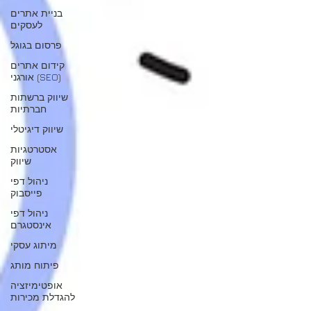
בניית אתרים
לעסקים
פרסום בגוגל
קידום אתרים
אורגני (SEO)
שיווק ברשתות
חברתיות
שיווק דיגיטלי
אסטרטגיות
שיווק
ניהול דפי
פייסבוק
ניהול דפי
אינסטגרם
מיתוג עסקי
פיתוח מותג
אופטימיזציה
להגדלת מכירות