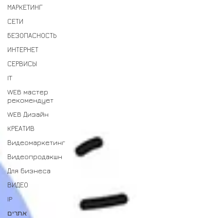
МАРКЕТИНГ
СЕТИ
БЕЗОПАСНОСТЬ
ИНТЕРНЕТ
СЕРВИСЫ
IT
WEB мастер
рекомендует
WEB Дизайн
КРЕАТИВ
Видеомаркетинг
Видеопродакшн
Для бизнеса
ВИДЕО
IP
אתרים