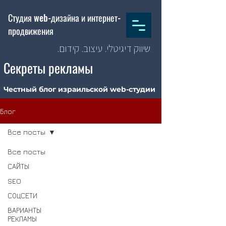
Студия web-дизайна и интернет-
продвижения
שיווק דיגיטלי. עיצוב. קידום.
Секреты рекламы
Честный блог израильской web-студии
Блог
Все посты
Все посты
САЙТЫ
SEO
СОЦСЕТИ
ВАРИАНТЫ
РЕКЛАМЫ