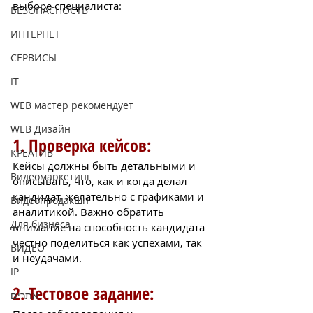
выборе специалиста:
БЕЗОПАСНОСТЬ
ИНТЕРНЕТ
СЕРВИСЫ
IT
WEB мастер рекомендует
WEB Дизайн
1. Проверка кейсов: 
КРЕАТИВ
Кейсы должны быть детальными и 
Видеомаркетинг
описывать, что, как и когда делал 
кандидат, желательно с графиками и 
Видеопродакшн
аналитикой. Важно обратить 
Для бизнеса
внимание на способность кандидата 
честно поделиться как успехами, так 
ВИДЕО
и неудачами.
IP
2. Тестовое задание: 
אתרים