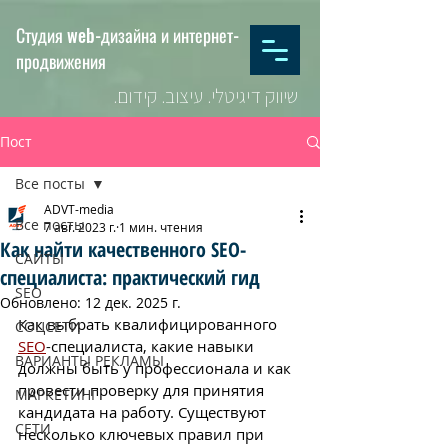
Студия web-дизайна и интернет-
продвижения
שיווק דיגיטלי. עיצוב. קידום.
Пост
Все посты
ADVT-media
Все посты
7 авг. 2023 г.
1 мин. чтения
Как найти качественного SEO-
САЙТЫ
специалиста: практический гид
SEO
Обновлено:
12 дек. 2025 г.
Как выбрать квалифицированного 
СОЦСЕТИ
SEO
-специалиста, какие навыки 
ВАРИАНТЫ РЕКЛАМЫ
должны быть у профессионала и как 
провести проверку для принятия 
МАРКЕТИНГ
кандидата на работу. Существуют 
СЕТИ
несколько ключевых правил при 