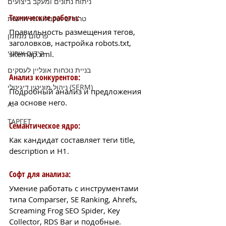
ניתוח נתונים ומעקב ביצועים
Технические работы: 
טרנדים וטכנולוגיות חדשות
Правильность размещения тегов, 
פרסום ממומן
заголовков, настройка robots.txt, 
קידום אורגני
sitemap.xml.
בניית נוכחות אונליין לעסקים
Анализ конкурентов: 
ניהול מוניטין דיגיטלי (SERM)
Подробный анализ и предложения 
на основе него.
Ai
ТАРГЕТ
Семантическое ядро: 
Как кандидат составляет теги title, 
description и H1.
Софт для анализа: 
Умение работать с инструментами 
типа Comparser, SE Ranking, Ahrefs, 
Screaming Frog SEO Spider, Key 
Collector, RDS Bar и подобные.