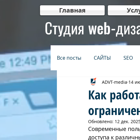
Главная
Усл
Студия web-диз
Все посты
САЙТЫ
SEO
ADVT-media
14 ию
БЕЗОПАСНОСТЬ
ИНТЕР
Как работ
ограниче
КРЕАТИВ
Видеомаркети
Обновлено:
12 дек. 2025
Современные поль
בגוגל
בניית אתרים לעסקים
доступа к различн