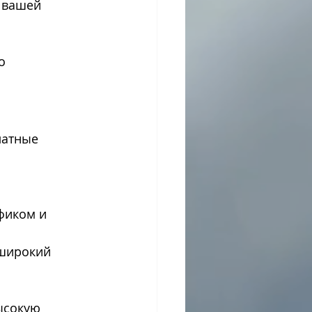
 вашей 
о 
латные 
фиком и 
 широкий 
ысокую 