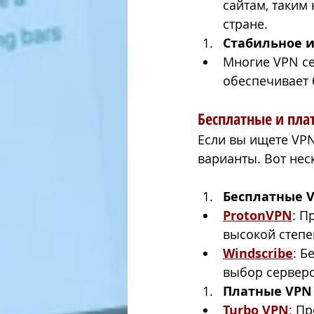
сайтам, таким
стране.
Стабильное 
Многие VPN се
обеспечивает 
Бесплатные и пла
Если вы ищете VPN
варианты. Вот нес
Бесплатные 
ProtonVPN
: П
высокой степ
Windscribe
: Б
выбор серверо
Платные VPN
Turbo VPN
: П