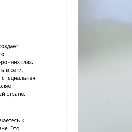
создает 
то 
ронних глаз, 
ь в сети.
то специальная 
оляет 
ей стране.
чаетесь к 
не. Это 