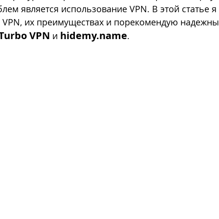
лем является использование VPN. В этой статье я 
 VPN, их преимуществах и порекомендую надежны
פיתוח מותג
מיתוג עסקי
ניהול דפי אינסטגרם
ניהול ד
Turbo VPN
hidemy.name
 и 
.