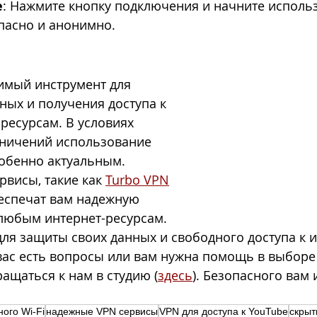
е
: Нажмите кнопку подключения и начните исполь
пасно и анонимно.
имый инструмент для 
ых и получения доступа к 
есурсам. В условиях 
ничений использование 
обенно актуальным. 
висы, такие как 
Turbo VPN
беспечат вам надежную 
 любым интернет-ресурсам.
ля защиты своих данных и свободного доступа к 
 вас есть вопросы или вам нужна помощь в выборе
ращаться к нам в студию (
здесь
). Безопасного вам 
ого Wi-Fi
надежные VPN сервисы
VPN для доступа к YouTube
скрыт