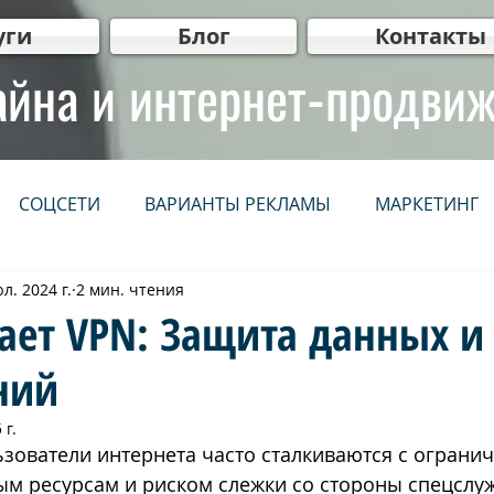
уги
Блог
Контакты
айна и интернет-продви
СОЦСЕТИ
ВАРИАНТЫ РЕКЛАМЫ
МАРКЕТИНГ
л. 2024 г.
2 мин. чтения
НЕТ
СЕРВИСЫ
IT
WEB мастер рекомендует
ает VPN: Защита данных и
ний
нг
Видеопродакшн
Для бизнеса
ВИДЕО
 г.
зователи интернета часто сталкиваются с ограни
יווק ברשתות חברתיות
קידום אתרים אורגני (SEO)
פרסום 
ым ресурсам и риском слежки со стороны спецслуж