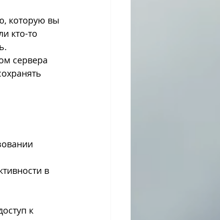
ю, которую вы 
и кто-то 
ь.
ом сервера 
сохранять 
зовании 
ктивности в 
оступ к 