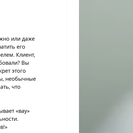
жно или даже 
атить его 
елем. Клиент, 
бовали? Вы 
крет этого 
ы, необычные 
ть, что 
ывает «вау» 
ьности. 
в!»