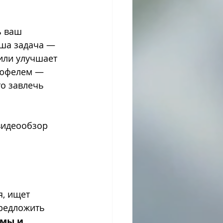
ь ваш 
аша задача — 
или улучшает 
рюфелем — 
о завлечь 
видеообзор 
, ищет 
редложить 
амы и 