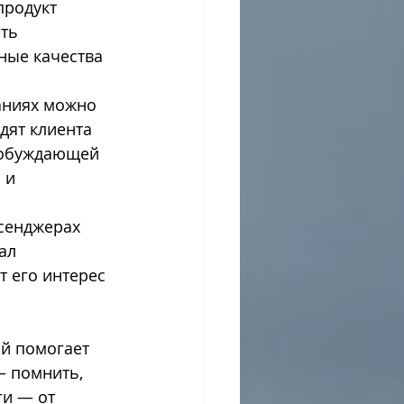
продукт 
ть 
ные качества 
аниях можно 
дят клиента 
робуждающей 
 и 
ссенджерах 
ал 
т его интерес 
й помогает 
— помнить, 
ги — от 