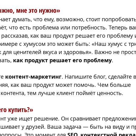
ожно, мне это нужно» 
нает думать, что ему, возможно, стоит попробоват
аёт, что есть проблема или потребность. Теперь в
 рассказав, как ваш продукт решает его проблему 
имере с хумусом это может быть: «Наш хумус с т
 для ценителей вкуса и здоровья». Важно не прост
ать, 
как продукт решает его проблему
.
е 
контент-маркетинг
. Напишите блог, сделайте 
няя, как ваш продукт может помочь. Чем больше 
контента, тем лучше клиент поймёт ценность.
его купить?»
ент уже ищет решение. Он сравнивает предложения
ивает у друзей. Ваша задача — быть на виду и п
 вопросы. Это момент для 
SEO, контекстной рекл