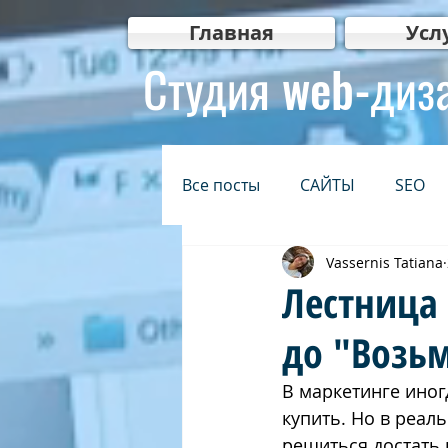
Главная
Усл
Студия web-диз
Все посты
САЙТЫ
SEO
Vassernis Tatiana
БЕЗОПАСНОСТЬ
ИНТЕР
Лестница 
до "Возьм
КРЕАТИВ
Видеомаркети
В маркетинге иног
купить. Но в реал
בגוגל
בניית אתרים לעסקים
решиться достать 