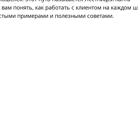
вам понять, как работать с клиентом на каждом ша
остыми примерами и полезными советами.
פיתוח מותג
מיתוג עסקי
ניהול דפי אינסטגרם
ניהול ד