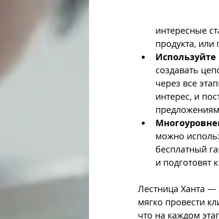
интересные ст
продукта, или
Используйте
создавать цеп
через все эта
интерес, и по
предложениям
Многоуровне
можно использ
бесплатный га
и подготовят к
Лестница Ханта — 
мягко провести кл
что на каждом эта