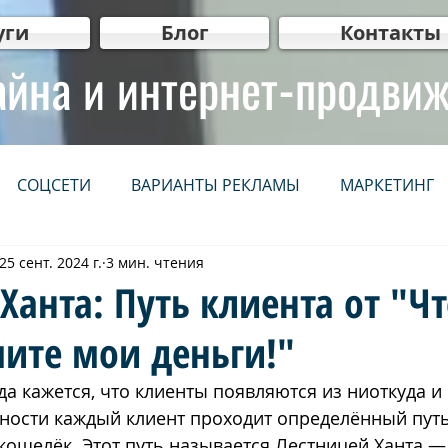
уги
Блог
Контакты
айна и интернет-продви
СОЦСЕТИ
ВАРИАНТЫ РЕКЛАМЫ
МАРКЕТИНГ
25 сент. 2024 г.
3 мин. чтения
НЕТ
СЕРВИСЫ
IT
WEB мастер рекомендует
Ханта: Путь клиента от "Чт
ите мои деньги!"
нг
Видеопродакшн
Для бизнеса
ВИДЕО
да кажется, что клиенты появляются из ниоткуда и 
ьности каждый клиент проходит определённый путь
יווק ברשתות חברתיות
קידום אתרים אורגני (SEO)
פרסום 
кошелёк. Этот путь называется Лестницей Ханта — 