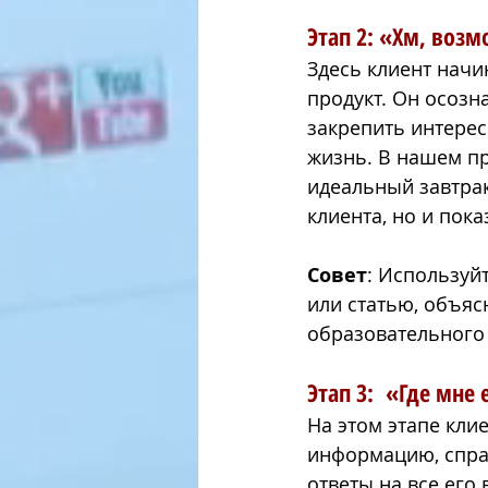
Этап 2: «Хм, возм
Здесь клиент начи
продукт. Он осозн
закрепить интерес
жизнь. В нашем пр
идеальный завтрак
клиента, но и показ
Совет
: Используйт
или статью, объяс
образовательного 
Этап 3:  «Где мне 
На этом этапе кли
информацию, спраш
ответы на все его