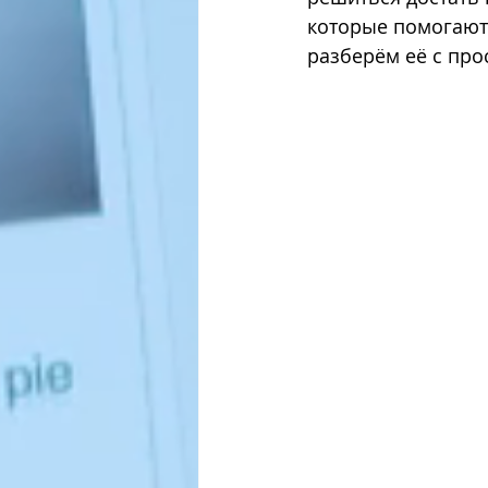
которые помогают 
разберём её с пр
פי פייסבוק
אסטרטגיות שיווק
אופטימיזציה להגדלת מכירות