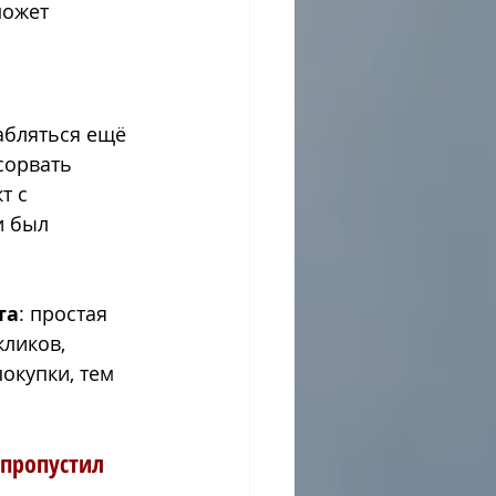
может 
абляться ещё 
сорвать 
т с 
и был 
та
: простая 
ликов, 
окупки, тем 
 пропустил 