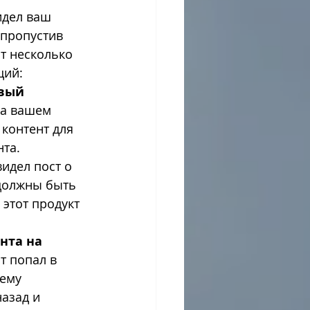
идел ваш 
 пропустив 
т несколько 
ций:
вый 
на вашем 
 контент для 
та. 
идел пост о 
 должны быть 
этот продукт 
нта на 
т попал в 
ему 
азад и 