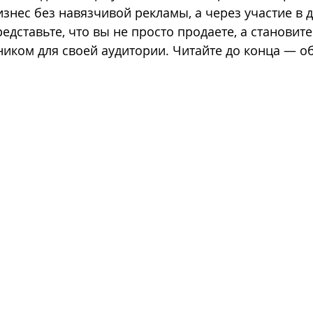
знес без навязчивой рекламы, а через участие в д
дставьте, что вы не просто продаете, а становите
פיתוח מותג
מיתוג עסקי
ניהול דפי אינסטגרם
ניהול ד
ником для своей аудитории. Читайте до конца — о