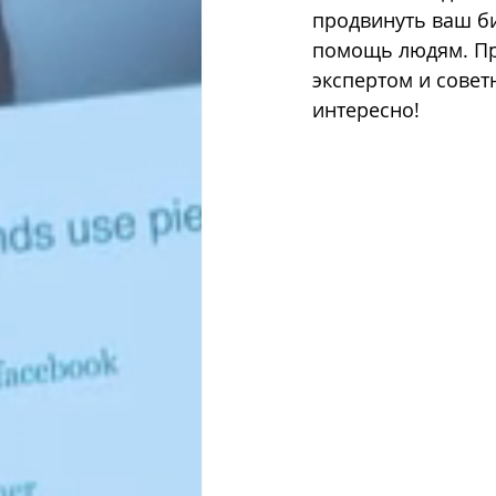
продвинуть ваш би
помощь людям. Пре
פי פייסבוק
אסטרטגיות שיווק
экспертом и совет
интересно!
אופטימיזציה להגדלת מכירות