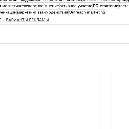
ч-маркетинг
экспертное мнение
активное участие
PR-стратегии
госте
уникации
маркетинг взаимодействия
Outreach marketing
Г
ВАРИАНТЫ РЕКЛАМЫ