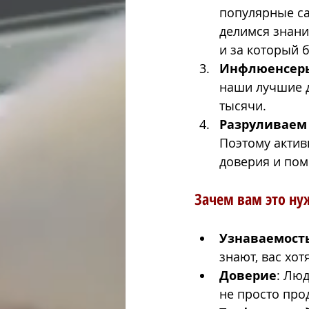
популярные сай
делимся знани
и за который 
Инфлюенсеры
наши лучшие д
тысячи.
Разруливаем
Поэтому актив
доверия и пом
Зачем вам это ну
Узнаваемост
знают, вас хот
Доверие
: Люд
не просто прод