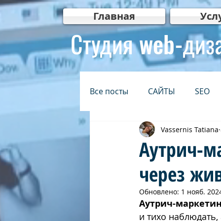
Главная
Усл
Студия web-диз
Все посты
САЙТЫ
SEO
Vassernis Tatiana
БЕЗОПАСНОСТЬ
ИНТЕР
Аутрич-ма
через жи
КРЕАТИВ
Видеомаркети
Обновлено:
1 нояб. 2024
Аутрич-маркетин
בגוגל
בניית אתרים לעסקים
и тихо наблюдать,