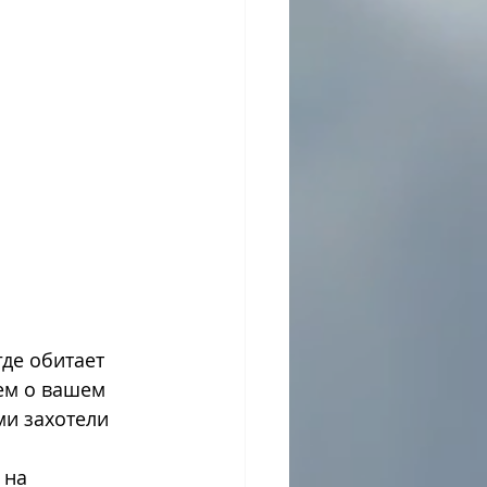
де обитает 
ем о вашем 
ми захотели 
 на 