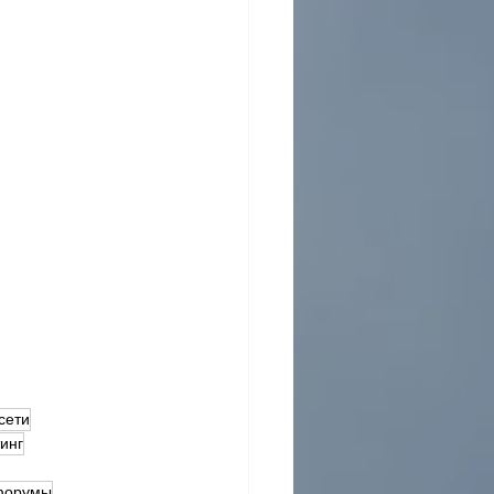
сети
тинг
форумы