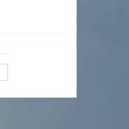
маркетинг: ключ к сердцу
шельку аудитории