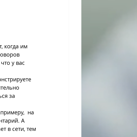
, когда им 
говоров 
что у вас 
онстрируете 
ительно 
ся за 
 примеру,  на 
тарий. А 
 в сети, тем 