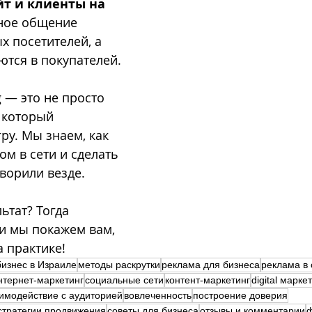
йт и клиенты на 
вное общение 
х посетителей, а 
тся в покупателей.
 — это не просто 
, который 
ру. Мы знаем, как 
м в сети и сделать 
оворили везде. 
ьтат? Тогда 
 и мы покажем вам, 
а практике!
бизнес в Израиле
методы раскрутки
реклама для бизнеса
реклама в 
нтернет-маркетинг
социальные сети
контент-маркетинг
digital марке
имодействие с аудиторией
вовлеченность
построение доверия
стратегии продвижения
советы для бизнеса
отзывы и комментарии