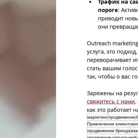
Трафик на са
пороге
: Акти
приводит новы
они превращаю
Outreach marketing
услуга, это подход
переворачивает иг
стать вашим голосо
так, чтобы о вас г
Заряжены на резул
свяжитесь с нами
,
как это работает н
маркетинг
продвижение
Привлечение клиентов
и
продвижение бренда
вза
управление репутацией