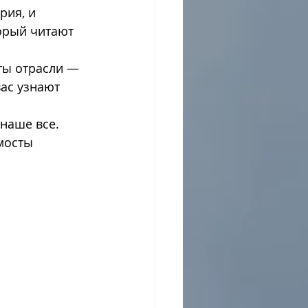
рия, и 
орый читают 
ты отрасли — 
ас узнают 
наше все. 
мосты 