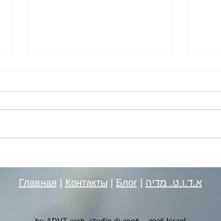
Сколько стоит создать сайт в
Мем-
Израиле?
и ко
Главная
|
Контакты
|
Блог
|
א.ד.ו.ט. מדיה