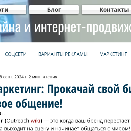
уги
Блог
Контакты
айна и интернет-продви
СОЦСЕТИ
ВАРИАНТЫ РЕКЛАМЫ
МАРКЕТИНГ
8 сент. 2024 г.
2 мин. чтения
НЕТ
СЕРВИСЫ
IT
WEB мастер рекомендует
ркетинг: Прокачай свой б
вое общение!
нг
Видеопродакшн
Для бизнеса
ВИДЕО
 г.
г (
Outreach 
wiki
)
 — это когда ваш бренд перестает 
יווק ברשתות חברתיות
קידום אתרים אורגני (SEO)
פרסום 
 а выходит на сцену и начинает общаться с миром!