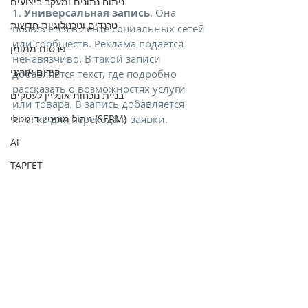
ניתוח נתונים ומעקב ביצועים
1. 
Универсальная запись
. Она 
טרנדים וטכנולוגיות חדשות
появляется в ленте социальных сетей 
или сообществ. Реклама подается 
פרסום ממומן
ненавязчиво. В такой записи 
קידום אורגני
добавляется текст, где подробно 
рассказать о возможностях услуги 
בניית נוכחות אונליין לעסקים
или товара. В запись добавляется 
кнопка для перехода и заявки.
ניהול מוניטין דיגיטלי (SERM)
Ai
ТАРГЕТ