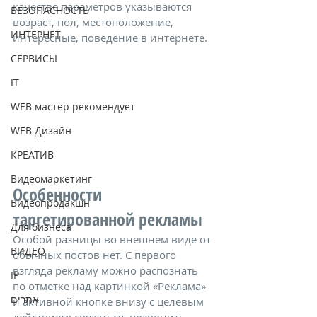
качестве параметров указываются 
БЕЗОПАСНОСТЬ
возраст, пол, местоположение, 
ИНТЕРНЕТ
интересные, поведение в интернете.
СЕРВИСЫ
IT
WEB мастер рекомендует
WEB Дизайн
КРЕАТИВ
Видеомаркетинг
Особенности 
Видеопродакшн
таргетированной рекламы
Для бизнеса
Особой разницы во внешнем виде от 
ВИДЕО
обычных постов нет. С первого 
взгляда рекламу можно распознать 
IP
по отметке над картинкой «Реклама» 
אתרים
и активной кнопке внизу с целевым 
действием: связаться, позвонить, 