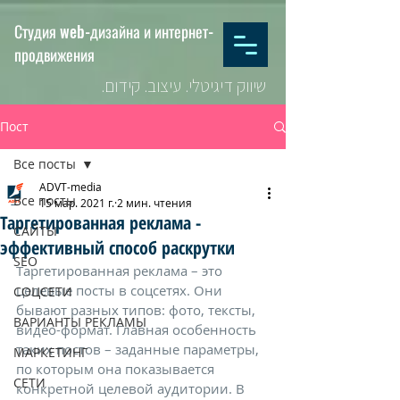
Студия web-дизайна и интернет-
продвижения
שיווק דיגיטלי. עיצוב. קידום.
Пост
Все посты
ADVT-media
Все посты
15 мар. 2021 г.
2 мин. чтения
Таргетированная реклама -
САЙТЫ
эффективный способ раскрутки
SEO
Таргетированная реклама – это 
целевые посты в соцсетях. Они 
СОЦСЕТИ
бывают разных типов: фото, тексты, 
ВАРИАНТЫ РЕКЛАМЫ
видео-формат. Главная особенность 
таких постов – заданные параметры, 
МАРКЕТИНГ
по которым она показывается 
СЕТИ
конкретной целевой аудитории. В 